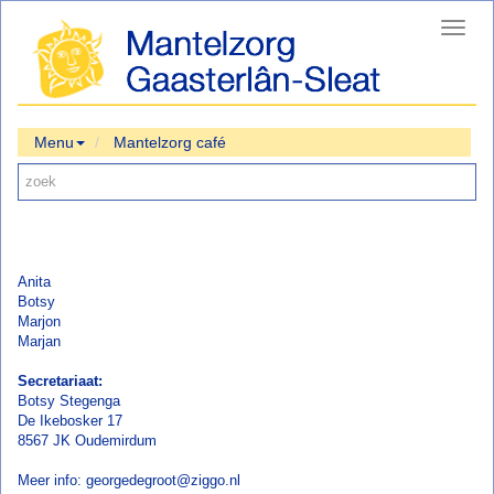
Toggl
navig
Menu
Mantelzorg café
Anita
Botsy
Marjon
Marjan
Secretariaat:
Botsy Stegenga
De Ikebosker 17
8567 JK Oudemirdum
Meer info: georgedegroot@ziggo.nl